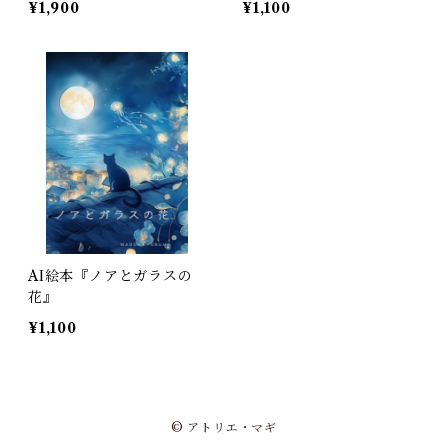
¥1,900
¥1,100
トカード付き）
AI絵本『ノアとガラスの
花』
¥1,100
© アトリエ・マギ