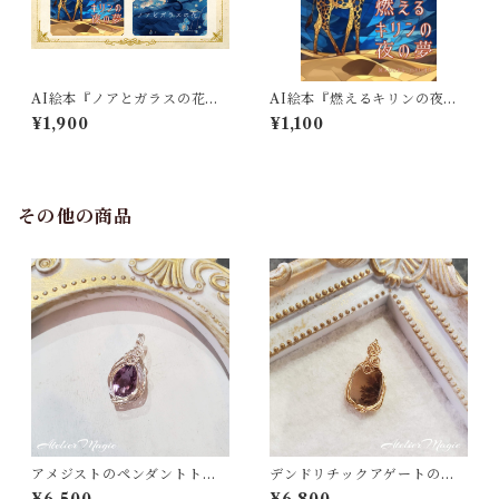
AI絵本『ノアとガラスの花』
AI絵本『燃えるキリンの夜の
『燃えるキリンの夜の夢』2冊
夢』
¥1,900
¥1,100
セット（特典ポストカード付
き）
その他の商品
アメジストのペンダントトッ
デンドリチックアゲートのペ
プ
ンダントトップ （14kgfワイ