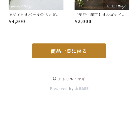
モザイクオパールのペンダン
【受注生産可】オルゴナイト
トトップ
チャームのペンダント（ラウ
¥4,300
¥3,000
ンドタイプ）
商品一覧に戻る
© アトリエ・マギ
Powered by