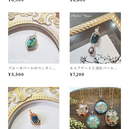
¥6,500
¥6,800
ヤー）
ブルーオパールのペンダント
モスアゲートと淡水パールの
トップ（リバーシブル）
二連ペンダントトップ
¥5,500
¥7,200