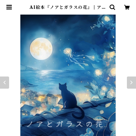
AI絵本『ノアとガラスの花』 | アト
リエ・マギ