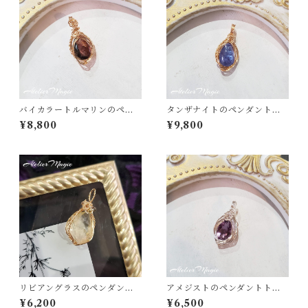
バイカラートルマリンのペン
タンザナイトのペンダントト
ダントトップ（14kgfワイヤ
ップ（14kgfワイヤー）
¥8,800
¥9,800
ー）
リビアングラスのペンダント
アメジストのペンダントトッ
トップ（リバーシブル）
プ
¥6,200
¥6,500