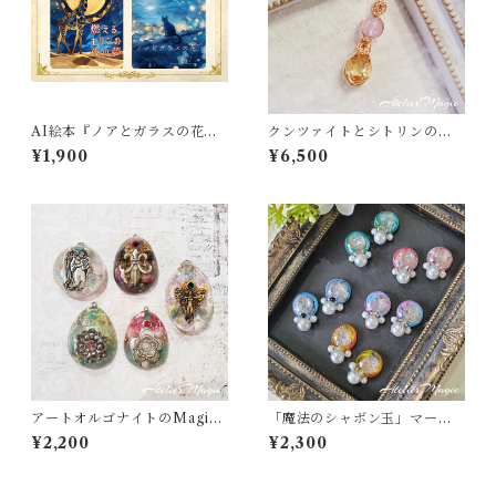
AI絵本『ノアとガラスの花』
クンツァイトとシトリンのペ
『燃えるキリンの夜の夢』2冊
ンダントトップ
¥1,900
¥6,500
セット（特典ポストカード付
き）
アートオルゴナイトのMagica
「魔法のシャボン玉」マーブ
lチャーム
リング×小ぶりパールのピアス
¥2,200
¥2,300
／イヤリング