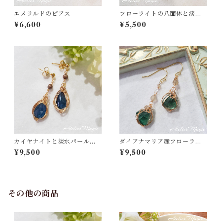
エメラルドのピアス
フローライトの八面体と淡水
パールのピアス
¥6,600
¥5,500
カイヤナイトと淡水パールの
ダイアナマリア産フローライ
ピアス（14kgf）
トとフロストグレーオニキス
¥9,500
¥9,500
のピアス
その他の商品