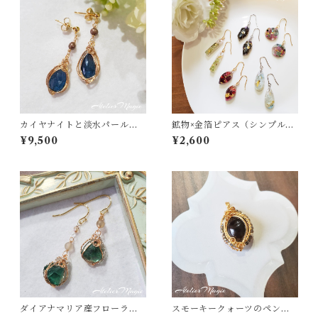
カイヤナイトと淡水パールの
鉱物×金箔ピアス（シンプルタ
ピアス（14kgf）
イプ）
¥9,500
¥2,600
ダイアナマリア産フローライ
スモーキークォーツのペンダ