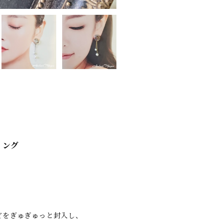
リング
どをぎゅぎゅっと封入し、