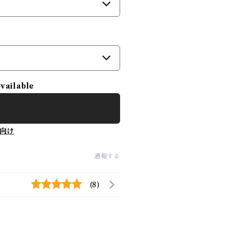
available
向け
通報する
(8)