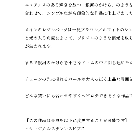
ニュアンスのある輝きを放つ「銀河のかけら」のよう
合わせて、シンプルながら印象的な作品に仕上げまし
メインのレジンパーツは一見ブラウン／ホワイトのシ
と光の入る角度によって、プリズムのような偏光を放
が生まれます。
まるで銀河のかけらを小さなドームの中に閉じ込めた
チェーンの先に揺れるパールが大人っぽく上品な雰囲
どんな装いにも合わせやすくヘビロテできそうな作品
【この作品は金具を以下に変更することが可能です】
・サージカルステンレスピアス