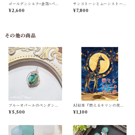
ゴールデンシルク×金箔×パー
サンストーンとムーンストー
ルのヘアクリップ
ンのペンダントトップ
¥2,600
¥7,800
その他の商品
ブルーオパールのペンダント
AI絵本『燃えるキリンの夜の
トップ（リバーシブル）
夢』
¥5,500
¥1,100