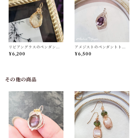
リビアングラスのペンダント
アメジストのペンダントトッ
トップ（リバーシブル）
プ
¥6,200
¥6,500
その他の商品