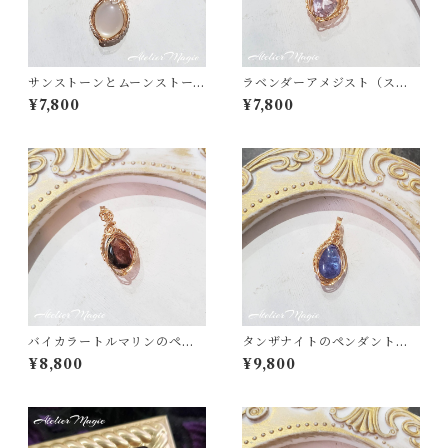
サンストーンとムーンストー
ラベンダーアメジスト（スコ
ンのペンダントトップ
ロライト）のペンダントトッ
¥7,800
¥7,800
プ （14kgfワイヤー）
バイカラートルマリンのペン
タンザナイトのペンダントト
ダントトップ（14kgfワイヤ
ップ（14kgfワイヤー）
¥8,800
¥9,800
ー）