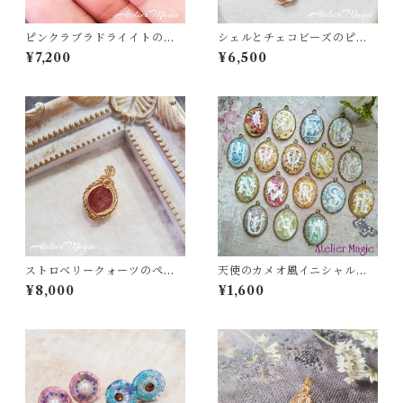
ピンクラブラドライイトのペ
シェルとチェコビーズのピア
ンダントトップ
ス
¥7,200
¥6,500
ストロベリークォーツのペン
天使のカメオ風イニシャルチ
ダントトップ （14kgfワイヤ
ャーム
¥8,000
¥1,600
ー）