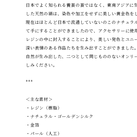
日本でよく知られる養蚕の蚕ではなく、東南アジアに
した天然の絹は、染色や加工をせずに美しい黄金色を
現在はほとんど日本で流通していないのこのナチュラ
て手にすることができましたので、アクセサリーに使
レジンの中に封入することにより、美しい発色とユニ
深い表情のある作品たちを生み出すことができました
自然が生み出した、二つとして同じもののないオンリ
しみください。
***
＜主な素材＞
・レジン（樹脂）
・ナチュラル・ゴールデンシルク
・金箔
・パール（人工）