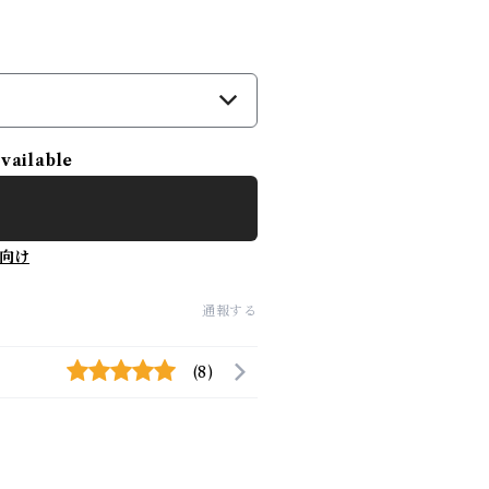
available
向け
通報する
(8)