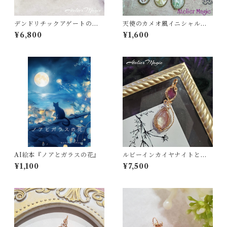
デンドリチックアゲートのペ
天使のカメオ風イニシャルチ
ンダントトップ （14kgfワイ
ャーム
¥6,800
¥1,600
ヤー）
AI絵本『ノアとガラスの花』
ルビーインカイヤナイトとア
ンデシンの2連ペンダントトッ
¥1,100
¥7,500
プ