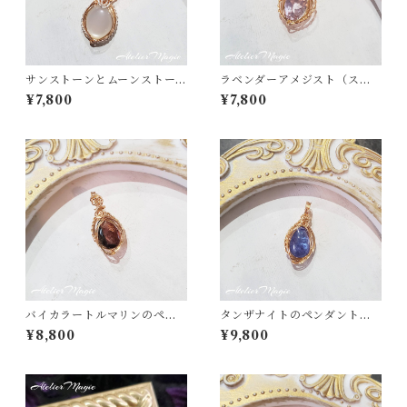
サンストーンとムーンストー
ラベンダーアメジスト（スコ
ンのペンダントトップ
ロライト）のペンダントトッ
¥7,800
¥7,800
プ （14kgfワイヤー）
バイカラートルマリンのペン
タンザナイトのペンダントト
ダントトップ（14kgfワイヤ
ップ（14kgfワイヤー）
¥8,800
¥9,800
ー）