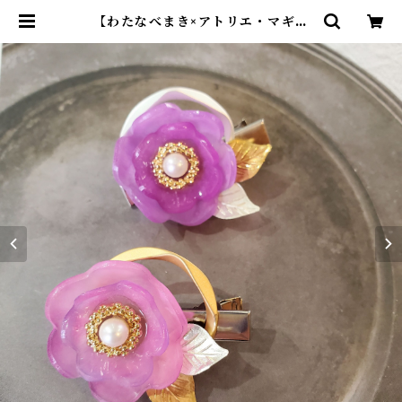
【わたなべまき×アトリエ・マギ】
コラボ ヘアクリップ | アトリエ・
マギ