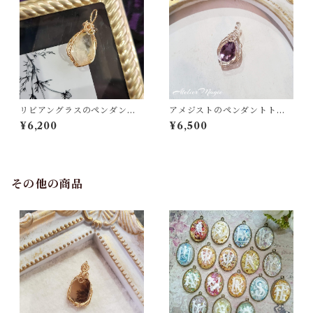
リビアングラスのペンダント
アメジストのペンダントトッ
トップ（リバーシブル）
プ
¥6,200
¥6,500
その他の商品