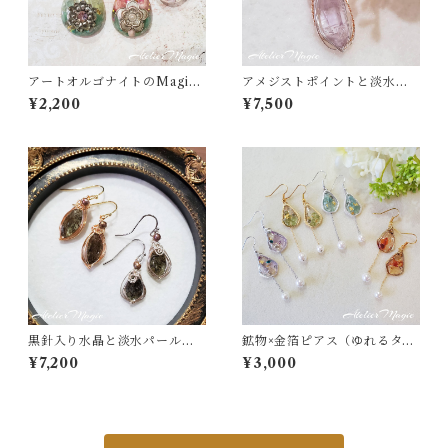
アートオルゴナイトのMagica
アメジストポイントと淡水パ
lチャーム
ールのペンダントトップ
¥2,200
¥7,500
黒針入り水晶と淡水パールの
鉱物×金箔ピアス（ゆれるタイ
ピアス
プ）
¥7,200
¥3,000