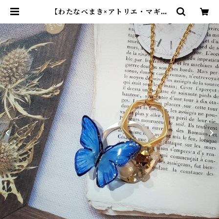
【わたなべまき×アトリエ・マギ】
コラボ ロングチェーンペンダント
| アトリエ・マギ