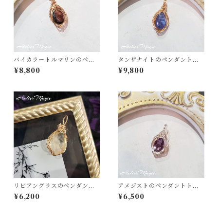
バイカラートルマリンのペン
タンザナイトのペンダントト
ダントトップ（14kgfワイヤ
ップ（14kgfワイヤー）
¥8,800
¥9,800
ー）
リビアングラスのペンダント
アメジストのペンダントトッ
トップ（リバーシブル）
プ
¥6,200
¥6,500