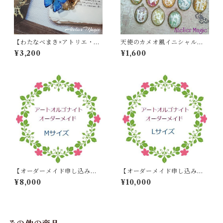
【わたなべまき×アトリエ・マ
天使のカメオ風イニシャルチ
ギ】コラボ ロングチェーン
ャーム
¥3,200
¥1,600
ペンダント
【オーダーメイド申し込み】
【オーダーメイド申し込み】
アートオルゴナイト Mサイズ
アートオルゴナイト Lサイズ
¥8,000
¥10,000