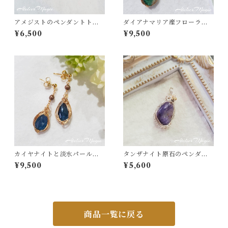
アメジストのペンダントトッ
ダイアナマリア産フローライ
プ
トとフロストグレーオニキス
¥6,500
¥9,500
のピアス
カイヤナイトと淡水パールの
タンザナイト原石のペンダン
ピアス（14kgf）
トトップ（リバーシブル）
¥9,500
¥5,600
商品一覧に戻る