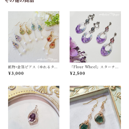
その他の商品
鉱物×金箔ピアス（ゆれるタイ
「Flour Wheel」スターチス
プ）
の涼しげピアス／イヤリング
¥3,000
¥2,500