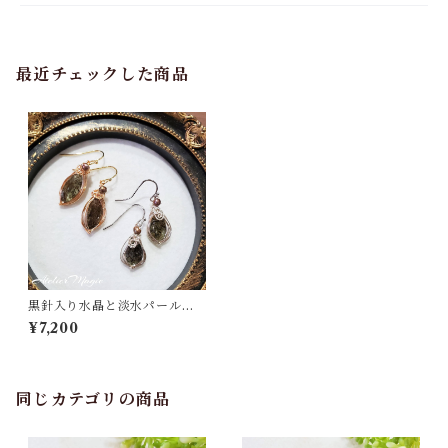
最近チェックした商品
黒針入り水晶と淡水パールの
ピアス
¥7,200
同じカテゴリの商品