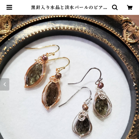
黒針入り水晶と淡水パールのピアス
| アトリエ・マギ