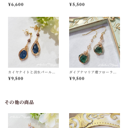
パールのピアス
¥6,600
¥5,500
カイヤナイトと淡水パールの
ダイアナマリア産フローライ
ピアス（14kgf）
トとフロストグレーオニキス
¥9,500
¥9,500
のピアス
その他の商品