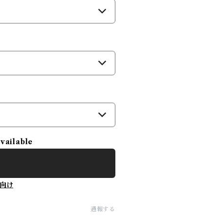
available
向け
通報する