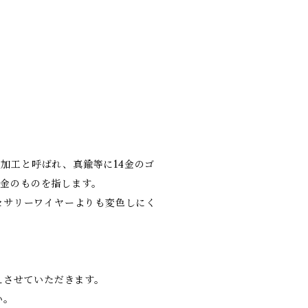
り加工と呼ばれ、真鍮等に14金のゴ
4金のものを指します。
セサリーワイヤーよりも変色しにく
えさせていただきます。
い。