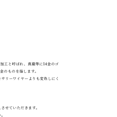
り加工と呼ばれ、真鍮等に14金のゴ
4金のものを指します。
セサリーワイヤーよりも変色しにく
えさせていただきます。
い。