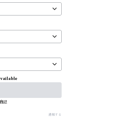
available
向け
通報する