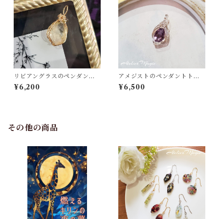
リビアングラスのペンダント
アメジストのペンダントトッ
トップ（リバーシブル）
プ
¥6,200
¥6,500
その他の商品