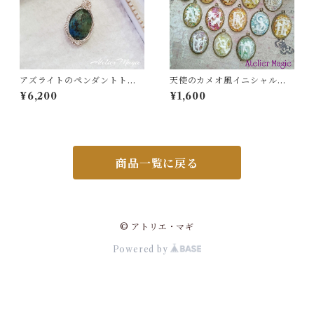
アズライトのペンダントトッ
天使のカメオ風イニシャルチ
プ（リバーシブル）
ャーム
¥6,200
¥1,600
商品一覧に戻る
© アトリエ・マギ
Powered by