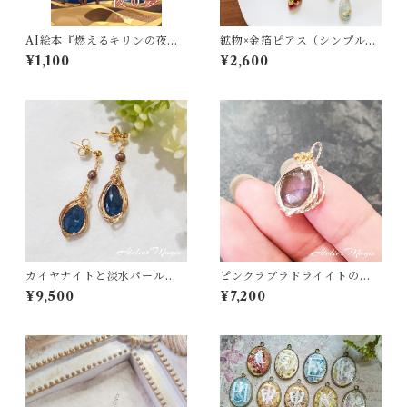
AI絵本『燃えるキリンの夜の
鉱物×金箔ピアス（シンプルタ
夢』
イプ）
¥1,100
¥2,600
カイヤナイトと淡水パールの
ピンクラブラドライイトのペ
ピアス（14kgf）
ンダントトップ
¥9,500
¥7,200