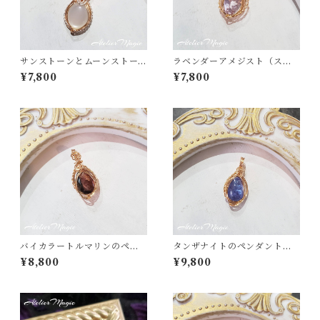
サンストーンとムーンストー
ラベンダーアメジスト（スコ
ンのペンダントトップ
ロライト）のペンダントトッ
¥7,800
¥7,800
プ （14kgfワイヤー）
バイカラートルマリンのペン
タンザナイトのペンダントト
ダントトップ（14kgfワイヤ
ップ（14kgfワイヤー）
¥8,800
¥9,800
ー）