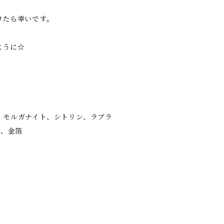
けたら幸いです。
ように☆
、モルガナイト、シトリン、ラブラ
“、金箔