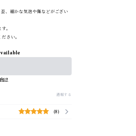
の歪、細かな気泡や傷などがござい
ます。
ください。
available
向け
通報する
(8)