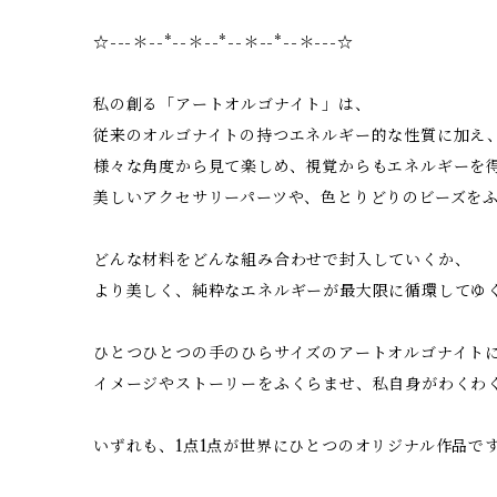
☆---＊--*--＊--*--＊--*--＊---☆
私の創る「アートオルゴナイト」は、
従来のオルゴナイトの持つエネルギー的な性質に加え
様々な角度から見て楽しめ、視覚からもエネルギーを
美しいアクセサリーパーツや、色とりどりのビーズを
どんな材料をどんな組み合わせで封入していくか、
より美しく、純粋なエネルギーが最大限に循環してゆ
ひとつひとつの手のひらサイズのアートオルゴナイト
イメージやストーリーをふくらませ、私自身がわくわ
いずれも、1点1点が世界にひとつのオリジナル作品で