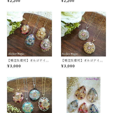
¥2,200
¥2,200
【受注生産可】オルゴナイト
【受注生産可】オルゴナイト
チャームのペンダント（ドロ
チャームのペンダント（大粒
¥3,000
¥3,000
ップタイプ）
タイプ）