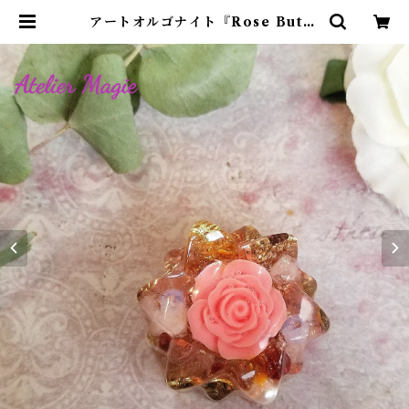
アートオルゴナイト『Rose Butte
rfly』 | アトリエ・マギ