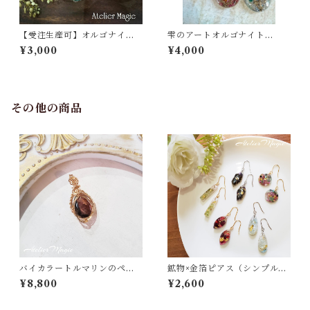
【受注生産可】オルゴナイト
雫のアートオルゴナイト
チャームのペンダント（ラウ
（小）
¥3,000
¥4,000
ンドタイプ）
その他の商品
バイカラートルマリンのペン
鉱物×金箔ピアス（シンプルタ
ダントトップ（14kgfワイヤ
イプ）
¥8,800
¥2,600
ー）