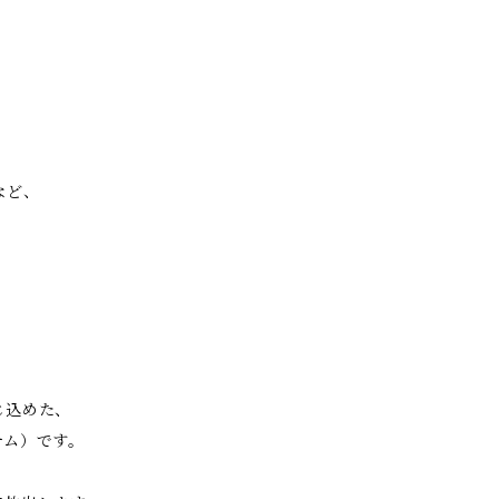
など、
じ込めた、
テム）です。