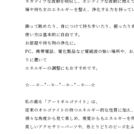
ネガティブな波動を吸収し、ポジティブな波動に換え
場や持ち主のエネルギーを整え、浄化する力を持って
飾って眺めたり、身につけて持ち歩いたり、握ったり
使い方は基本的に自由です。
お部屋や持ち物の浄化に。
PC、携帯電話、電化製品など電磁波の強い場所や、
りに置いて
エネルギーの調整にもおすすめです。
☆---＊--*--＊--*--＊--*--＊---☆
私の創る「アートオルゴナイト」は、
従来のオルゴナイトの持つエネルギー的な性質に加え
様々な角度から見て楽しめ、視覚からもエネルギーを
美しいアクセサリーパーツや、色とりどりのビーズを