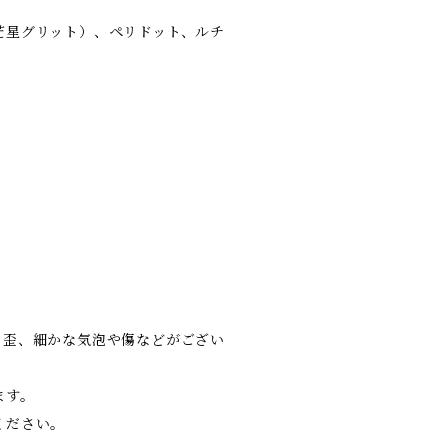
芒星グリット）、ペリドット、ルチ
の歪、細かな気泡や傷などがござい
ます。
ください。