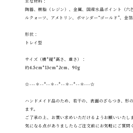
主な材料：
陶器、樹脂（レジン）、金属、国産水晶ポイント（六
ルクォーツ、アメトリン、ポマンダー“ゴールド”、金箔
形状：
トレイ型
サイズ（横*縦*高さ、重さ）：
約4.5cm*13cm*2cm、90g
☆---＊--*--＊--*--＊--*--＊---☆
ハンドメイド品のため、若干の、表面のざらつき、形
ます。
ご了承の上、お買い求めいただけるようお願いいたし
気になる点がありましたらご注文前にお気軽にご質問